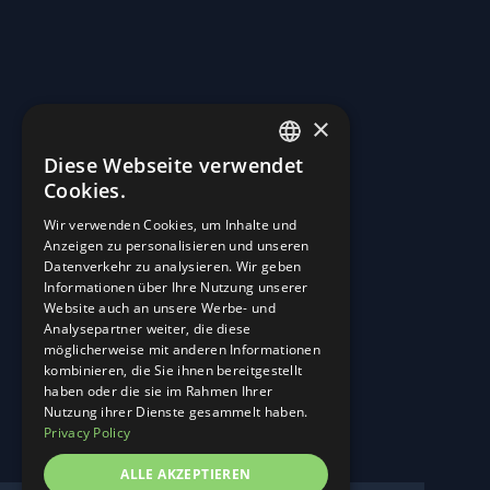
Diese Seite nutzt zur einheitlichen Darstellung von Schriftarten so
genannte Google Fonts, die von Google bereitgestellt werden. Die Google
Fonts sind lokal installiert. Eine Verbindung zu Servern von Google findet
dabei nicht statt.
Weitere Informationen zu Google Fonts finden Sie unter
https://developers.google.com/fonts/faq
und in der
×
Datenschutzerklärung von Google:
https://policies.google.com/privacy?
Diese Webseite verwendet
hl=de
.
ENGLISH
Cookies.
GERMAN
Wir verwenden Cookies, um Inhalte und
Anzeigen zu personalisieren und unseren
Straßen in Kraftwerke verwandeln.
Datenverkehr zu analysieren. Wir geben
Informationen über Ihre Nutzung unserer
Start
Website auch an unsere Werbe- und
Über Uns
Analysepartner weiter, die diese
Career
möglicherweise mit anderen Informationen
Neuigkeiten und Ereignisse
kombinieren, die Sie ihnen bereitgestellt
Kontakt
haben oder die sie im Rahmen Ihrer
Linkedin
Nutzung ihrer Dienste gesammelt haben.
Instagram
Privacy Policy
Impressum
ALLE AKZEPTIEREN
Datenschutz