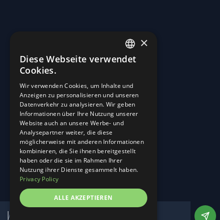
×
Diese Webseite verwendet
ENGLISH
Cookies.
GERMAN
Wir verwenden Cookies, um Inhalte und
Anzeigen zu personalisieren und unseren
Straßen in Kraftwerke verwandeln.
Datenverkehr zu analysieren. Wir geben
Informationen über Ihre Nutzung unserer
Start
Website auch an unsere Werbe- und
Über Uns
Analysepartner weiter, die diese
Career
möglicherweise mit anderen Informationen
Neuigkeiten und Ereignisse
kombinieren, die Sie ihnen bereitgestellt
Kontakt
haben oder die sie im Rahmen Ihrer
Linkedin
Nutzung ihrer Dienste gesammelt haben.
Instagram
Privacy Policy
Impressum
ALLE AKZEPTIEREN
Datenschutz
Cookie-Einstellungen anpassen
Website von DesignTribe