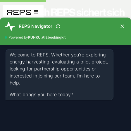
Cleantech REPS sichert sich
23,6 Mio. USD, um
Straßenverkehr im großen
Maßstab in sauberen Strom
umzuwandeln
PRESS
MAY 22, 2026
NEWS & EVENTS