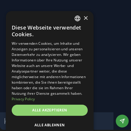
×
Diese Webseite verwendet
ENGLISH
Cookies.
GERMAN
Wir verwenden Cookies, um Inhalte und
Anzeigen zu personalisieren und unseren
Straßen in Kraftwerke verwandeln.
Datenverkehr zu analysieren. Wir geben
Informationen über Ihre Nutzung unserer
Start
Website auch an unsere Werbe- und
Über Uns
Analysepartner weiter, die diese
Career
möglicherweise mit anderen Informationen
Neuigkeiten und Ereignisse
kombinieren, die Sie ihnen bereitgestellt
Kontakt
haben oder die sie im Rahmen Ihrer
Linkedin
Nutzung ihrer Dienste gesammelt haben.
Instagram
Privacy Policy
Impressum
ALLE AKZEPTIEREN
Datenschutz
Cookie-Einstellungen anpassen
Website von DesignTribe
ALLE ABLEHNEN
©
2026
Alle Rechte vorbehalten