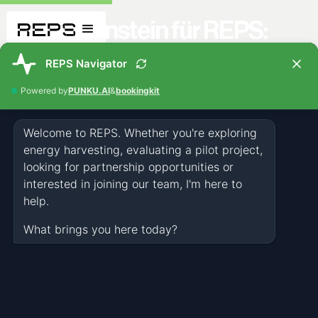
Ein Meilenstein für REPS:
Unser erstes
Straßenkraftwerk in Aktion
NEWS
DEC 2, 2025
1 MINUTE
Die Veranstaltung begann mit Vorträgen, in denen darauf
eingegangen wurde, wie diese Premiere möglich wurde und warum
Technologien wie REPS für die Zukunft des Hafenbetriebs eine Rolle
spielen können. Jeder Redner erläuterte seine Sichtweise auf
Zusammenarbeit, Innovation und gemeinsame Visionen. Der
Höhepunkt war, als der erste Lkw über unser System fuhr und die
Energieabgabe in Echtzeit auf dem Bildschirm erschien. Es live in
einer echten Hafenumgebung funktionieren zu sehen, war ein
Moment, den wir nicht vergessen werden. Nach der Demonstration
verbrachten wir Zeit damit, mit den Gästen zu sprechen, Fragen zu
beantworten und eine entspannte Runde zum Netzwerken zu
genießen.