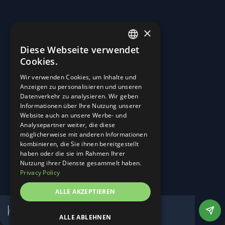
×
Diese Webseite verwendet
ENGLISH
Cookies.
GERMAN
Wir verwenden Cookies, um Inhalte und
Anzeigen zu personalisieren und unseren
Straßen in Kraftwerke verwandeln.
Datenverkehr zu analysieren. Wir geben
Informationen über Ihre Nutzung unserer
Start
Website auch an unsere Werbe- und
Über Uns
Analysepartner weiter, die diese
Career
möglicherweise mit anderen Informationen
Neuigkeiten und Ereignisse
kombinieren, die Sie ihnen bereitgestellt
Kontakt
haben oder die sie im Rahmen Ihrer
Linkedin
Nutzung ihrer Dienste gesammelt haben.
Instagram
Privacy Policy
Impressum
ALLE AKZEPTIEREN
Datenschutz
Cookie-Einstellungen anpassen
Website von DesignTribe
ALLE ABLEHNEN
©
2026
Alle Rechte vorbehalten