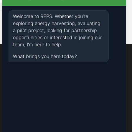
Start
Über Uns
Career
Neuigkeiten und Ereignisse
Kontakt
Linkedin
Instagram