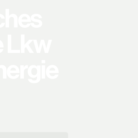
sches
e Lkw
nergie