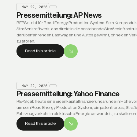
MAY 22, 2026
Pressemitteilung: AP News
REPS steht für Road Energy Production System. Sein Kernprodukt 
Straßenkraftwerk, das direkt in die bestehende Straßeninfrastruk
darüberfahrenden Lastwagen und Autos gewinnt, ohne den Verke
zu stören.
Read this article
MAY 22, 2026
Pressemitteilung: Yahoo Finance
REPS gab heute eine Eigenkapitalfinanzierungsrunde in Höhe von
um sein Road Energy Production System, ein patentiertes „Straß
Fahrzeugverkehr in elektrische Energie umwandelt, zu skalieren.
Read this article