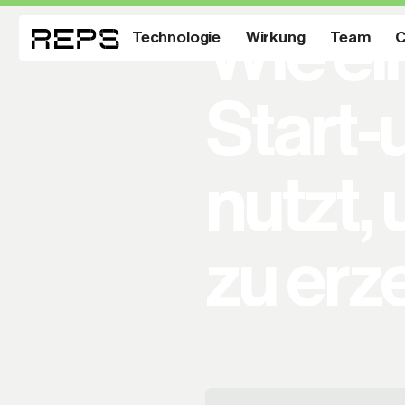
Wie ei
Technologie
Wirkung
Team
C
Start-
nutzt,
zu erz