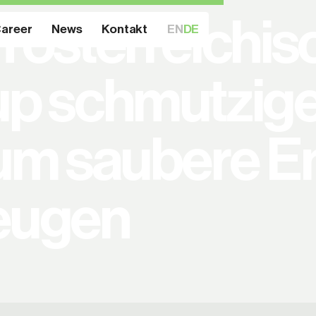
n österreichi
areer
News
Kontakt
EN
DE
up schmutzig
 um saubere E
eugen