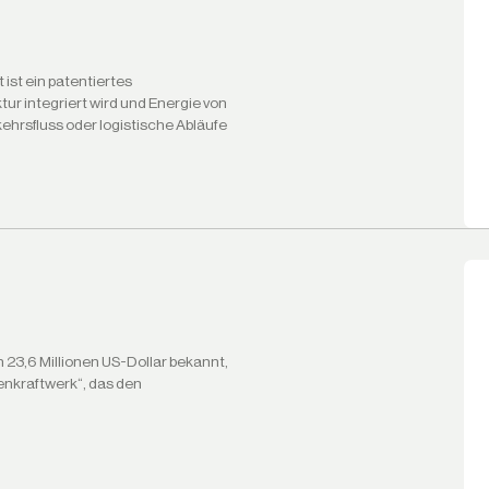
ist ein patentiertes
tur integriert wird und Energie von
hrsfluss oder logistische Abläufe
 23,6 Millionen US-Dollar bekannt,
enkraftwerk“, das den