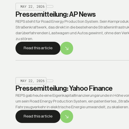
MAY 22, 2026
Pressemitteilung: AP News
REPS steht für Road Energy Production System. Sein Kernprodukt 
Straßenkraftwerk, das direkt in die bestehende Straßeninfrastruk
darüberfahrenden Lastwagen und Autos gewinnt, ohne den Verke
zu stören.
Read this article
MAY 22, 2026
Pressemitteilung: Yahoo Finance
REPS gab heute eine Eigenkapitalfinanzierungsrunde in Höhe von
um sein Road Energy Production System, ein patentiertes „Straß
Fahrzeugverkehr in elektrische Energie umwandelt, zu skalieren.
Read this article