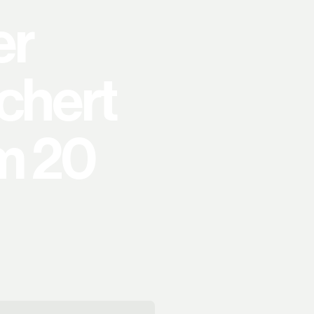
er
chert
m 20