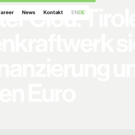
er Clou: Tirol
areer
News
Kontakt
EN
DE
nkraftwerk si
inanzierung u
nen Euro