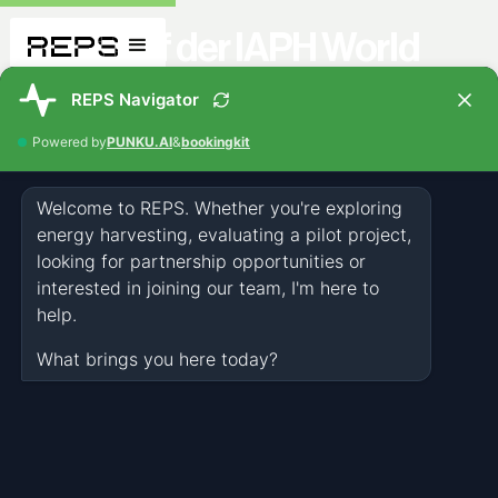
REPS auf der IAPH World
Ports Conference 2025 in
Kobe, Japan 🎌
EVENTS
OCT 22, 2025
1 MINUTE
Letzte Woche vertraten Maximilian Abbate und Laura Wiedmann
REPS in Kobe, Japan, einer der zukunftsorientiertesten Hafenstädte
der Welt und ein lebendiges Symbol für Widerstandsfähigkeit und
Neuerfindung. Vier Tage lang befasste sich die Konferenz mit den
drängendsten Themen, die die Zukunft der Häfen prägen werden,
darunter Dekarbonisierung, Digitalisierung, zirkuläre
Energiesysteme und nachhaltige Infrastruktur. Für REPS bot die
Veranstaltung eine einzigartige Gelegenheit, mit
Interessenvertretern an der Schnittstelle von Mobilitäts-, Energie-
und Infrastrukturinnovationen in Kontakt zu treten.
In Gesprächen mit Vertretern der Stadt und des Hafens von Kobe