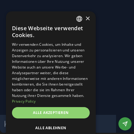
×
Diese Webseite verwendet
ENGLISH
Cookies.
GERMAN
Wir verwenden Cookies, um Inhalte und
Anzeigen zu personalisieren und unseren
Straßen in Kraftwerke verwandeln.
Datenverkehr zu analysieren. Wir geben
Informationen über Ihre Nutzung unserer
Start
Website auch an unsere Werbe- und
Über Uns
Analysepartner weiter, die diese
Career
möglicherweise mit anderen Informationen
Neuigkeiten und Ereignisse
kombinieren, die Sie ihnen bereitgestellt
Kontakt
haben oder die sie im Rahmen Ihrer
Linkedin
Nutzung ihrer Dienste gesammelt haben.
Instagram
Privacy Policy
Impressum
ALLE AKZEPTIEREN
Datenschutz
Cookie-Einstellungen anpassen
Website von DesignTribe
ALLE ABLEHNEN
©
2026
Alle Rechte vorbehalten