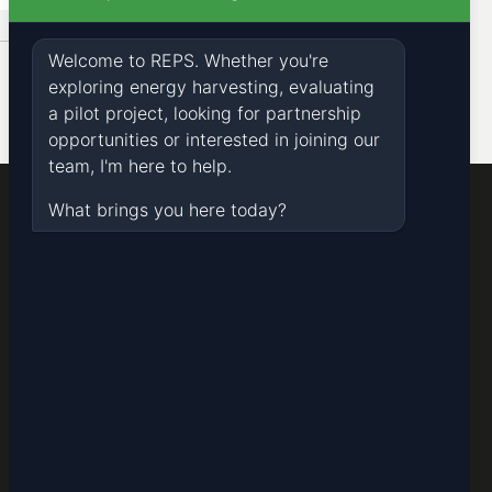
Start
Über Uns
Career
Neuigkeiten und Ereignisse
Kontakt
Linkedin
Instagram