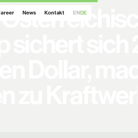
Österreichis
areer
News
Kontakt
EN
DE
p sichert sich 
nen Dollar, ma
n zu Kraftwe