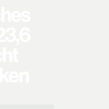
ches
23,6
cht
rken