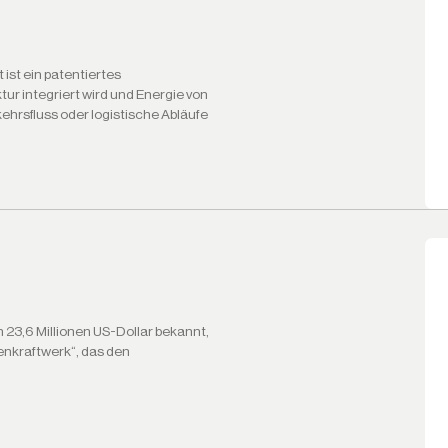
ist ein patentiertes
tur integriert wird und Energie von
hrsfluss oder logistische Abläufe
 23,6 Millionen US-Dollar bekannt,
enkraftwerk“, das den