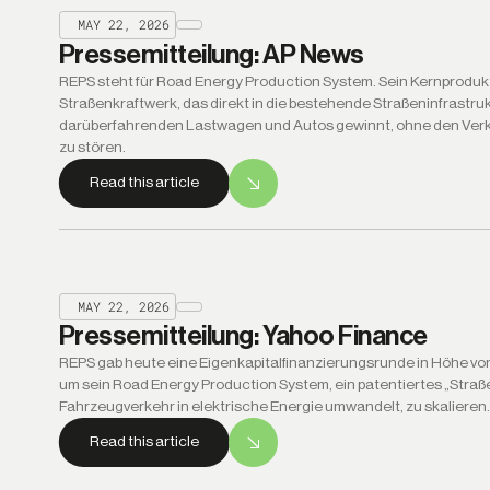
MAY 22, 2026
Pressemitteilung: AP News
REPS steht für Road Energy Production System. Sein Kernprodukt 
Straßenkraftwerk, das direkt in die bestehende Straßeninfrastruk
darüberfahrenden Lastwagen und Autos gewinnt, ohne den Verke
zu stören.
Read this article
MAY 22, 2026
Pressemitteilung: Yahoo Finance
REPS gab heute eine Eigenkapitalfinanzierungsrunde in Höhe von
um sein Road Energy Production System, ein patentiertes „Straß
Fahrzeugverkehr in elektrische Energie umwandelt, zu skalieren.
Read this article