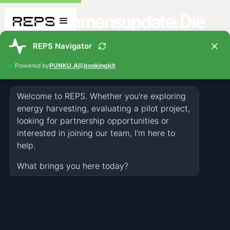
Unternehmensupdate: Die
Weltpremiere des First Road
Power Plant
NEWS
NOV 5, 2025
1 MINUTE
In den letzten Wochen haben wir einen großen Schritt auf unserer
Reise gemacht, indem wir unsere erste 12-Meter-Teststrecke an
unserem Hauptsitz in Mils installiert und in Betrieb genommen
haben. Die letzten Vorbereitungen sind im Gange und der
Countdown läuft. Mit jedem Tag wächst die Begeisterung in
unserem Team, je näher wir der Live-Präsentation unserer
Technologie in Hamburg kommen. Während dieser exklusiven
Veranstaltung wird unser 12-Meter-REPS-System live im realen
Hafenbetrieb vorgeführt und gezeigt, wie die verlorene Energie von
Fahrzeugen in sauberen Strom umgewandelt werden kann.
Wir freuen uns, Panagiota Petridou als Moderatorin begrüßen zu